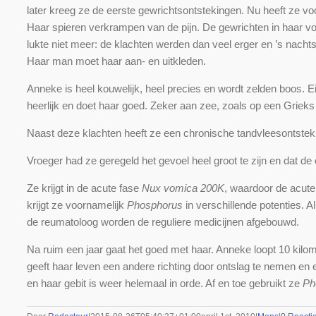
later kreeg ze de eerste gewrichtsontstekingen. Nu heeft ze vo
Haar spieren verkrampen van de pijn. De gewrichten in haar voet
lukte niet meer: de klachten werden dan veel erger en ’s nacht
Haar man moet haar aan- en uitkleden.
Anneke is heel kouwelijk, heel precies en wordt zelden boos. Ei
heerlijk en doet haar goed. Zeker aan zee, zoals op een Grieks e
Naast deze klachten heeft ze een chronische tandvleesontsteki
Vroeger had ze geregeld het gevoel heel groot te zijn en dat d
Ze krijgt in de acute fase
Nux vomica 200K
, waardoor de acute
krijgt ze voornamelijk
Phosphorus
in verschillende potenties. 
de reumatoloog worden de reguliere medicijnen afgebouwd.
Na ruim een jaar gaat het goed met haar. Anneke loopt 10 kilom
geeft haar leven een andere richting door ontslag te nemen en ee
en haar gebit is weer helemaal in orde. Af en toe gebruikt ze
Ph