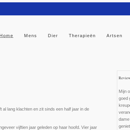
Home
Mens
Dier
Therapieën
Artsen
Revie
Mijn o
goed 
kreup
l lang klachten en zit sinds een half jaar in de
verand
dame 
genie
geveer vijftien jaar geleden op haar hoofd. Vier jaar