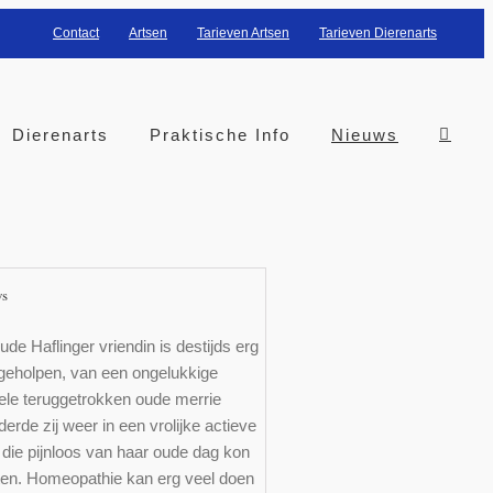
Contact
Artsen
Tarieven Artsen
Tarieven Dierenarts
Dierenarts
Praktische Info
Nieuws
ws
ude Haflinger vriendin is destijds erg
geholpen, van een ongelukkige
ele teruggetrokken oude merrie
erde zij weer in een vrolijke actieve
die pijnloos van haar oude dag kon
ten. Homeopathie kan erg veel doen