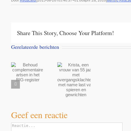
Door
Redacteur
|
2015-08-26T05:40:37+01:00
april 1st, 2010
|
Mens
|
0 Reacti
Share This Story, Choose Your Platform!
Gerelateerde berichten
Krista,
een
ud
vrouw
mentaire
van 55
 in
jaar met
G-
End
overgangsklachten,
er
met name
last van
spieren
Geef een reactie
en
gewrichten
Reactie