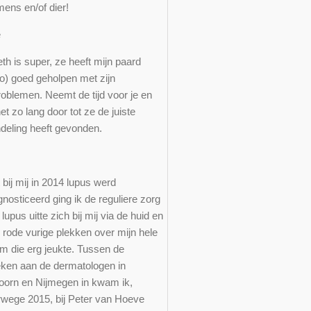
mens en/of dier!
ce
th is super, ze heeft mijn paard
o) goed geholpen met zijn
roblemen. Neemt de tijd voor je en
et zo lang door tot ze de juiste
deling heeft gevonden.
p
bij mij in 2014 lupus werd
nosticeerd ging ik de reguliere zorg
 lupus uitte zich bij mij via de huid en
 rode vurige plekken over mijn hele
am die erg jeukte. Tussen de
ken aan de dermatologen in
oorn en Nijmegen in kwam ik,
rwege 2015, bij Peter van Hoeve