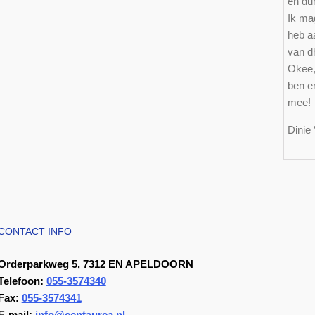
en du
Ik mag
heb a
van d
Okee,
ben er
mee!
Dinie
CONTACT INFO
Orderparkweg 5, 7312 EN APELDOORN
Telefoon:
055-3574340
Fax:
055-3574341
E-mail:
info@centaurea.nl