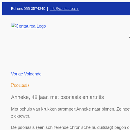
Ga
Bel ons 055-3574340
|
info@centaurea.nl
naar
inhoud
Vorige
Volgende
Psoriasis
Anneke, 48 jaar, met psoriasis en artritis
Met behulp van krukken strompelt Anneke naar binnen. Ze heeft a
ziektewet.
De psoriasis (een schilferende chronische huiduitslag) begon on