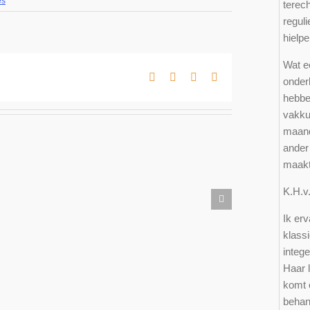
es
terec
reguli
hielpe
Wat e
Facebook
X
LinkedIn
E-
onder
mail
hebbe
vakkun
maand
ander 
maakt 
K.H.
ometriose
Ik erv
klass
integ
Haar l
komt o
behand