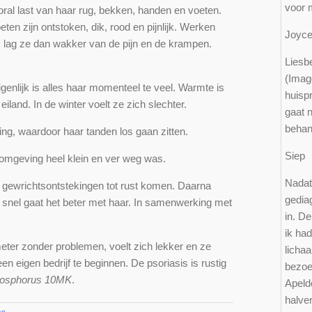
voor 
oral last van haar rug, bekken, handen en voeten.
en zijn ontstoken, dik, rood en pijnlijk. Werken
Joy
s lag ze dan wakker van de pijn en de krampen.
Liesbe
(Imag
genlijk is alles haar momenteel te veel. Warmte is
huisp
iland. In de winter voelt ze zich slechter.
gaat n
behan
ng, waardoor haar tanden los gaan zitten.
Sie
e omgeving heel klein en ver weg was.
Nadat 
 gewrichtsontstekingen tot rust komen. Daarna
gediag
Al snel gaat het beter met haar. In samenwerking met
in. De
ik had
eter zonder problemen, voelt zich lekker en ze
licha
n eigen bedrijf te beginnen. De psoriasis is rustig
bezoe
osphorus 10MK
.
Apeld
halve