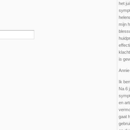
het ju
sympt
helen
mijn 
bless
huidp
effect
klacht
is ge
Ann
Ik ben
Na 6 j
sympt
en art
vermo
gaat 
gebru