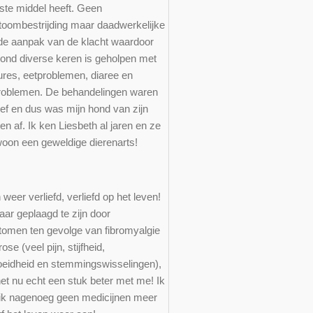
iste middel heeft. Geen
oombestrijding maar daadwerkelijke
de aanpak van de klacht waardoor
hond diverse keren is geholpen met
ures, eetproblemen, diaree en
roblemen. De behandelingen waren
ief en dus was mijn hond van zijn
en af. Ik ken Liesbeth al jaren en ze
woon een geweldige dierenarts!
ie
 weer verliefd, verliefd op het leven!
aar geplaagd te zijn door
omen ten gevolge van fibromyalgie
rose (veel pijn, stijfheid,
eidheid en stemmingswisselingen),
het nu echt een stuk beter met me! Ik
ik nagenoeg geen medicijnen meer