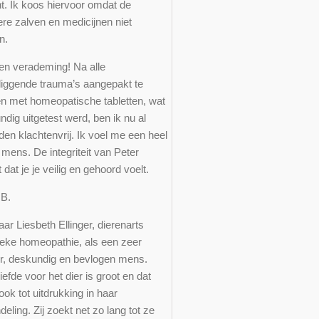
ht. Ik koos hiervoor omdat de
ere zalven en medicijnen niet
n.
en verademing! Na alle
liggende trauma’s aangepakt te
n met homeopatische tabletten, wat
dig uitgetest werd, ben ik nu al
en klachtenvrij. Ik voel me een heel
mens. De integriteit van Peter
dat je je veilig en gehoord voelt.
v.B.
aar Liesbeth Ellinger, dierenarts
ieke homeopathie, als een zeer
er, deskundig en bevlogen mens.
iefde voor het dier is groot en dat
ok tot uitdrukking in haar
eling. Zij zoekt net zo lang tot ze