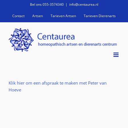
Ga
Bel ons 055-3574340
|
info@centaurea.nl
naar
Contact
Artsen
Tarieven Artsen
Tarieven Dierenarts
inhoud
Klik hier om een afspraak te maken met Peter van
Hoeve