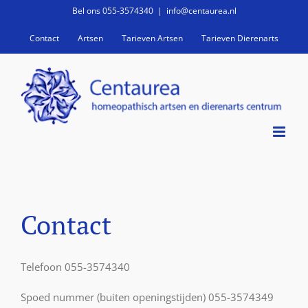
Ga
Bel ons 055-3574340
|
info@centaurea.nl
naar
Contact
Artsen
Tarieven Artsen
Tarieven Dierenarts
inhoud
Contact
Telefoon 055-3574340
Spoed nummer (buiten openingstijden) 055-3574349