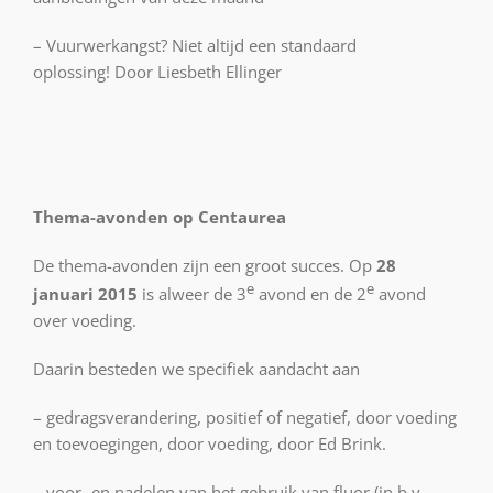
–
Vuurwerkangst? Niet altijd een standaard
oplossing!
Door Liesbeth Ellinger
Thema-avonden op Centaurea
De thema-avonden zijn een groot succes. Op
28
e
e
januari 2015
is alweer de 3
avond en de 2
avond
over voeding.
Daarin besteden we specifiek aandacht aan
– gedragsverandering, positief of negatief, door voeding
en toevoegingen, door voeding, door Ed Brink.
– voor- en nadelen van het gebruik van fluor (in b.v.