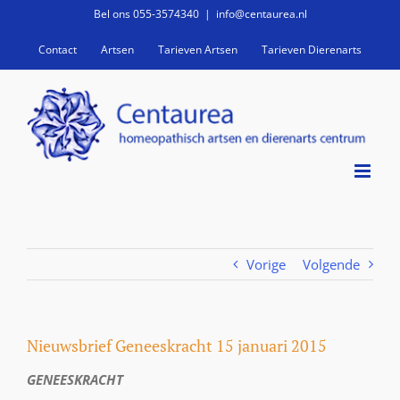
Ga
Bel ons 055-3574340
|
info@centaurea.nl
naar
Contact
Artsen
Tarieven Artsen
Tarieven Dierenarts
inhoud
Vorige
Volgende
Nieuwsbrief Geneeskracht 15 januari 2015
GENEESKRACHT