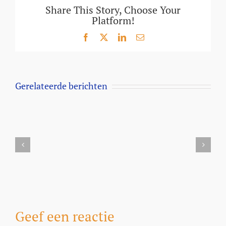
Share This Story, Choose Your
Platform!
Facebook
X
LinkedIn
E-
mail
Gerelateerde berichten
Aanbieding
Milbemax
kauwtabletten
voor
honden
vanaf
5
kilo
Geef een reactie