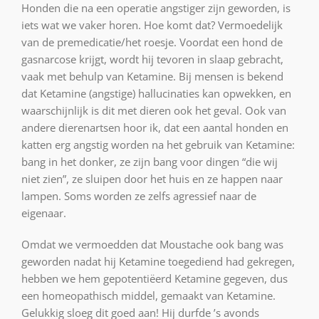
Honden die na een operatie angstiger zijn geworden, is
iets wat we vaker horen. Hoe komt dat? Vermoedelijk
van de premedicatie/het roesje. Voordat een hond de
gasnarcose krijgt, wordt hij tevoren in slaap gebracht,
vaak met behulp van Ketamine. Bij mensen is bekend
dat Ketamine (angstige) hallucinaties kan opwekken, en
waarschijnlijk is dit met dieren ook het geval. Ook van
andere dierenartsen hoor ik, dat een aantal honden en
katten erg angstig worden na het gebruik van Ketamine:
bang in het donker, ze zijn bang voor dingen “die wij
niet zien”, ze sluipen door het huis en ze happen naar
lampen. Soms worden ze zelfs agressief naar de
eigenaar.
Omdat we vermoedden dat Moustache ook bang was
geworden nadat hij Ketamine toegediend had gekregen,
hebben we hem gepotentiëerd Ketamine gegeven, dus
een homeopathisch middel, gemaakt van Ketamine.
Gelukkig sloeg dit goed aan! Hij durfde ’s avonds