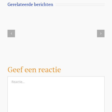
Gerelateerde berichten
Aanbieding
Milbemax
kauwtabletten
voor
honden
vanaf
5
kilo
Geef een reactie
Reactie