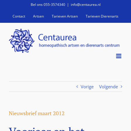
Ga
Bel ons 055-3574340
|
info@centaurea.nl
naar
Contact
Artsen
Tarieven Artsen
Tarieven Dierenarts
inhoud
Vorige
Volgende
Nieuwsbrief maart 2012