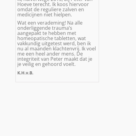
Hoeve terecht. Ik koos hiervoor
omdat de reguliere zalven en
medicijnen niet hielpen.
Wat een verademing! Na alle
onderliggende trauma’s
aangepakt te hebben met
homeopatische tabletten, wat
vakkundig uitgetest werd, ben ik
nu al maanden klachtenvrij. Ik voel
me een heel ander mens. De
integriteit van Peter maakt dat je
je veilig en gehoord voelt.
K.H.v.B.