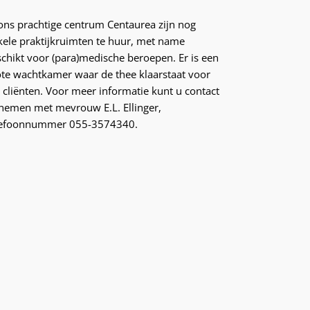
 ons prachtige centrum Centaurea zijn nog
kele praktijkruimten te huur, met name
schikt voor (para)medische beroepen. Er is een
ote wachtkamer waar de thee klaarstaat voor
 cliënten. Voor meer informatie kunt u contact
nemen met mevrouw E.L. Ellinger,
lefoonnummer 055-3574340.