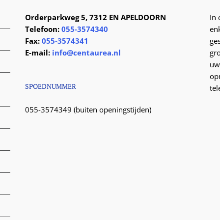
Orderparkweg 5, 7312 EN APELDOORN
In
Telefoon:
055-3574340
en
Fax:
055-3574341
ge
E-mail:
info@centaurea.nl
gr
uw
op
SPOEDNUMMER
te
055-3574349 (buiten openingstijden)