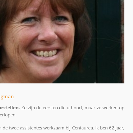
rugman
rstellen.
Ze zijn de eersten die u hoort, maar ze werken op
erlopen.
 de twee assistentes werkzaam bij Centaurea. Ik ben 62 jaar,