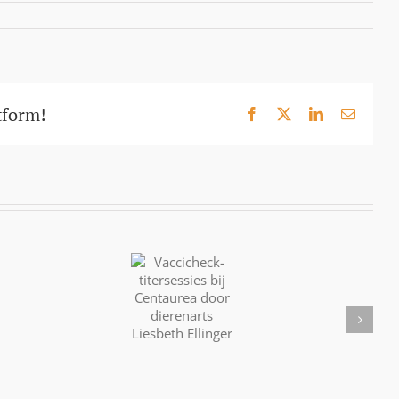
tform!
Facebook
X
LinkedIn
E-
mail
Vaccicheck-
titersessies
Calendula;
bij
Balsem
Centaurea
Vuurwerk
voor
door
de
dierenarts
Ziel
Liesbeth
Ellinger