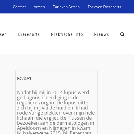
Contact
Artsen
Tarieven Artsen
Tarieven Dierenarts
tsen
Dierenarts
Praktische Info
Nieuws
Reviews
Nadat bij mij in 2014 lupus werd
gediagnosticeerd ging ik de
reguliere zorg in. De lupus uitte
zich bij mij via de huid en ik had
rode vurige plekken over mijn hele
lichaam die erg jeukte. Tussen de
bezoeken aan de dermatologen in
Apeldoorn en Nijmegen in kwam
ik, halverwege 2015, bij Peter van