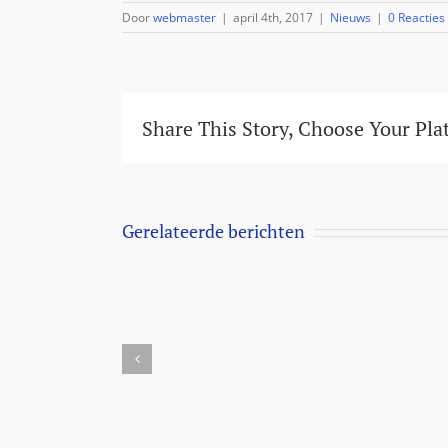
Door
webmaster
|
april 4th, 2017
|
Nieuws
|
0 Reacties
Share This Story, Choose Your Pla
Gerelateerde berichten
Aanbieding
Milbemax
kauwtabletten
Dubai
voor
desert
honden
dogs
vanaf
5