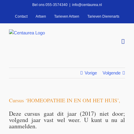
Ga
Bel ons 055-3574340
|
info@centaurea.nl
naar
Contact
Artsen
Tarieven Artsen
Tarieven Dierenarts
inhoud
Vorige
Volgende
Cursus ‘HOMEOPATHIE IN EN OM HET HUIS’,
Deze cursus gaat dit jaar (2017) niet door;
volgend jaar vast wel weer. U kunt u nu al
aanmelden.