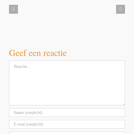
Milbemax
kauwtabletten
voor
honden
vanaf
5
kilo
Geef een reactie
Reactie