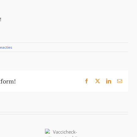
!
Reacties
tform!
Facebook
X
LinkedIn
E-
mail
Vaccicheck-