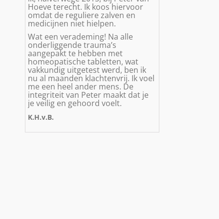
Hoeve terecht. Ik koos hiervoor
omdat de reguliere zalven en
medicijnen niet hielpen.
Wat een verademing! Na alle
onderliggende trauma’s
aangepakt te hebben met
homeopatische tabletten, wat
vakkundig uitgetest werd, ben ik
nu al maanden klachtenvrij. Ik voel
me een heel ander mens. De
integriteit van Peter maakt dat je
je veilig en gehoord voelt.
K.H.v.B.