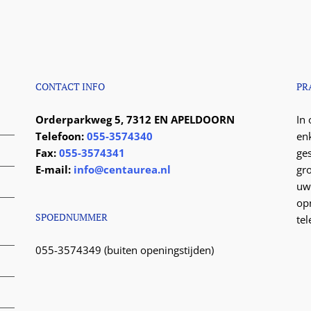
CONTACT INFO
PR
Orderparkweg 5, 7312 EN APELDOORN
In
Telefoon:
055-3574340
en
Fax:
055-3574341
ge
E-mail:
info@centaurea.nl
gr
uw
op
SPOEDNUMMER
te
055-3574349 (buiten openingstijden)