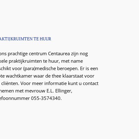
AKTIJKRUIMTEN TE HUUR
 ons prachtige centrum Centaurea zijn nog
kele praktijkruimten te huur, met name
schikt voor (para)medische beroepen. Er is een
ote wachtkamer waar de thee klaarstaat voor
 cliënten. Voor meer informatie kunt u contact
nemen met mevrouw E.L. Ellinger,
lefoonnummer 055-3574340.