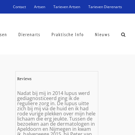
Contact
Artsen
Tarieven Artsen
Tarieven Dierenarts
tsen
Dierenarts
Praktische Info
Nieuws
Reviews
Nadat bij mij in 2014 lupus werd
gediagnosticeerd ging ik de
reguliere zorg in. De lupus uitte
zich bij mij via de huid en ik had
rode vurige plekken over mijn hele
lichaam die erg jeukte. Tussen de
bezoeken aan de dermatologen in
Apeldoorn en Nijmegen in kwam
ik, halverwege 2015, bij Peter van