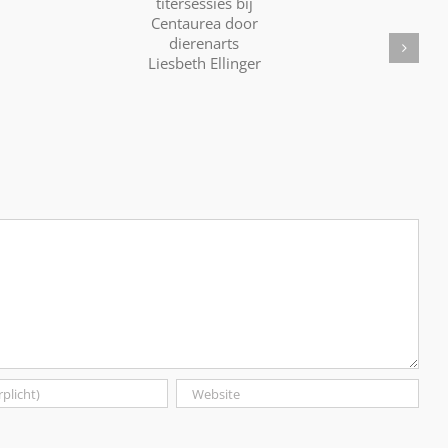
titersessies
Calendula;
bij
Balsem
Centaurea
Vuurwerk
voor
door
de
dierenarts
Ziel
Liesbeth
Ellinger