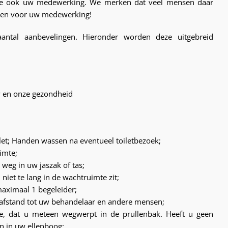
 we ook uw medewerking. We merken dat veel mensen daar
ken voor uw medewerking!
antal aanbevelingen. Hieronder worden deze uitgebreid
w en onze gezondheid
let; Handen wassen na eventueel toiletbezoek;
imte;
u weg in uw jaszak of tas;
niet te lang in de wachtruimte zit;
maximaal 1 begeleider;
 afstand tot uw behandelaar en andere mensen;
je, dat u meteen wegwerpt in de prullenbak. Heeft u geen
n in uw ellenboog;