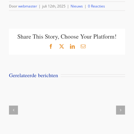
Door
webmaster
|
juli 12th, 2025
|
Nieuws
|
0 Reacties
Share This Story, Choose Your Platform!
Facebook
X
LinkedIn
E-
mail
Gerelateerde berichten
Aanbieding
Milbemax
kauwtabletten
voor
honden
vanaf
5