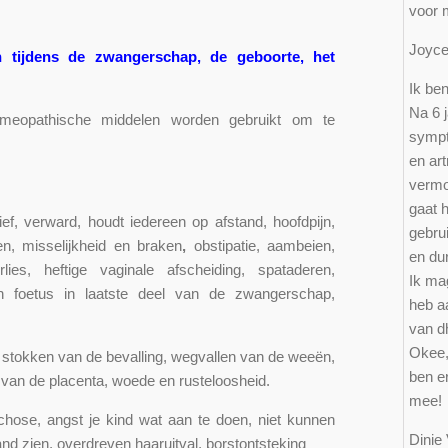
voor 
Joy
n tijdens de zwangerschap, de geboorte, het
Ik ben
Na 6 j
omeopathische middelen worden gebruikt om te
sympt
en art
vermo
gaat 
ef, verward, houdt iedereen op afstand, hoofdpijn,
gebru
den, misselijkheid en braken
,
obstipatie, aambeien,
en du
lies, heftige vaginale afscheiding, spataderen,
Ik mag
n foetus in laatste deel van de zwangerschap,
heb a
van d
Okee,
t stokken van de bevalling, wegvallen van de weeën,
ben er
en van de placenta, woede en rusteloosheid.
mee!
chose, angst je kind wat aan te doen, niet kunnen
Dinie
and zien, overdreven haaruitval, borstontsteking