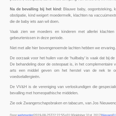
Na de bevalling bij het kind
: Blauwe baby, oogontsteking, k
obstipatie, kind weigert moedermelk, klachten na vaccuümextrac
die de baby iets aan wil doen.
Vaak zien we moeders en kinderen met allerlei klachten d
gebeurtenissen in deze periode.
Niet met alle hier bovengenoemde lachten hebben we ervaring.
De oorzaak voor het huilen van de ‘huilbaby’ is vaak dat bij d
De behandeling door de osteopaat is, in het complementaire 
arts een middel geven om het herstel van de nek te ond
voedselallergieën.
De VV&H is de vereniging van verloskundigen die gespeciali
bevalling met homeopathische middelen.
Zie ook Zwangerschapsbraken en tabacum, van Jos Nieuwend
Door
webmaster
|
2019-08-25T22:22:55+01:00
oktober 31st, 2017
|
Nieuws
|
0 