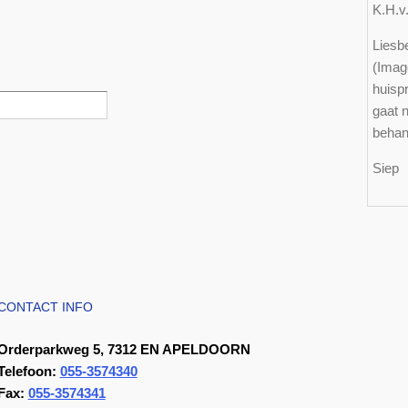
K.H.
Liesbe
(Imag
huisp
gaat n
behan
Sie
CONTACT INFO
Orderparkweg 5, 7312 EN APELDOORN
Telefoon:
055-3574340
Fax:
055-3574341