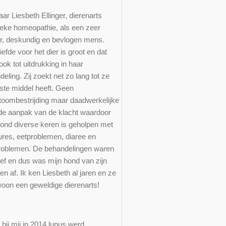
aar Liesbeth Ellinger, dierenarts
ieke homeopathie, als een zeer
er, deskundig en bevlogen mens.
iefde voor het dier is groot en dat
ok tot uitdrukking in haar
eling. Zij zoekt net zo lang tot ze
iste middel heeft. Geen
oombestrijding maar daadwerkelijke
de aanpak van de klacht waardoor
hond diverse keren is geholpen met
ures, eetproblemen, diaree en
roblemen. De behandelingen waren
ief en dus was mijn hond van zijn
en af. Ik ken Liesbeth al jaren en ze
woon een geweldige dierenarts!
ie
bij mij in 2014 lupus werd