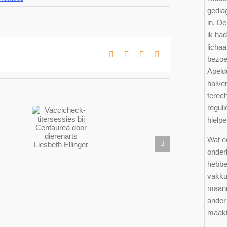
gediag
in. De
ik had
licha
Facebook
X
LinkedIn
E-
bezoe
mail
Apeld
halve
terec
reguli
cicheck-
rsessies
hielpe
bij
ndula;
Wat e
taurea
sem
oor
onder
Vuurwerkangst
enarts
hebbe
sbeth
vakkun
inger
maand
ander 
maakt 