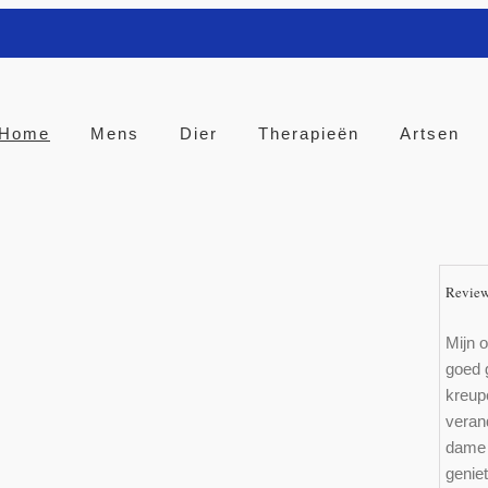
Home
Mens
Dier
Therapieën
Artsen
Revie
Mijn o
goed 
kreup
verand
dame 
genie