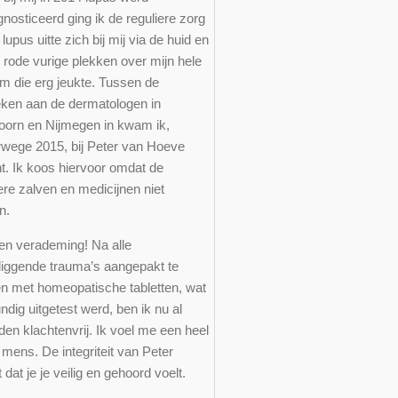
nosticeerd ging ik de reguliere zorg
 lupus uitte zich bij mij via de huid en
 rode vurige plekken over mijn hele
am die erg jeukte. Tussen de
ken aan de dermatologen in
oorn en Nijmegen in kwam ik,
rwege 2015, bij Peter van Hoeve
ht. Ik koos hiervoor omdat de
ere zalven en medicijnen niet
n.
en verademing! Na alle
liggende trauma’s aangepakt te
n met homeopatische tabletten, wat
dig uitgetest werd, ben ik nu al
en klachtenvrij. Ik voel me een heel
mens. De integriteit van Peter
dat je je veilig en gehoord voelt.