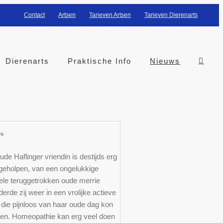
Contact
Artsen
Tarieven Artsen
Tarieven Dierenarts
Dierenarts
Praktische Info
Nieuws
ws
ude Haflinger vriendin is destijds erg
geholpen, van een ongelukkige
ele teruggetrokken oude merrie
erde zij weer in een vrolijke actieve
die pijnloos van haar oude dag kon
ten. Homeopathie kan erg veel doen