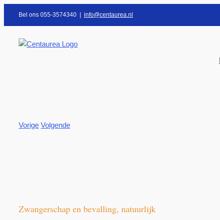
Ga
Bel ons 055-3574340
|
info@centaurea.nl
naar
inhoud
Vorige
Volgende
Bekijk
grotere
afbeelding
Zwangerschap en bevalling, natuurlijk