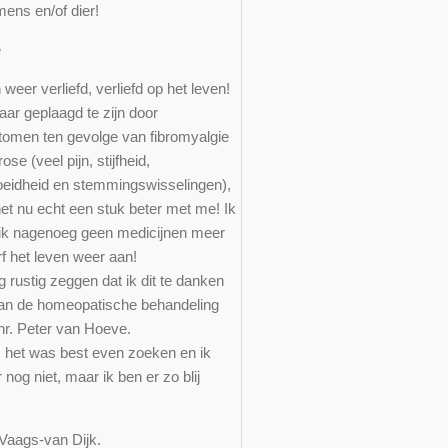
mens en/of dier!
ce
 weer verliefd, verliefd op het leven!
aar geplaagd te zijn door
omen ten gevolge van fibromyalgie
rose (veel pijn, stijfheid,
eidheid en stemmingswisselingen),
het nu echt een stuk beter met me! Ik
ik nagenoeg geen medicijnen meer
rf het leven weer aan!
 rustig zeggen dat ik dit te danken
an de homeopatische behandeling
hr. Peter van Hoeve.
 het was best even zoeken en ik
 nog niet, maar ik ben er zo blij
 Vaags-van Dijk.