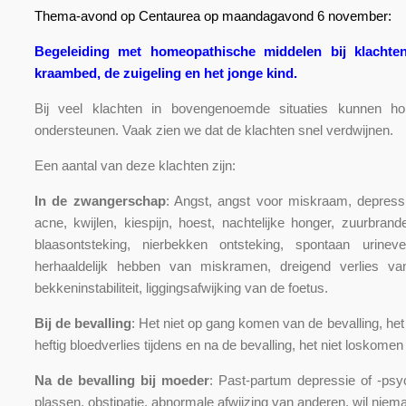
Thema-avond op Centaurea op maandagavond 6 november:
Begeleiding met homeopathische middelen bij klachte
kraambed, de zuigeling en het jonge kind.
Bij veel klachten in bovengenoemde situaties kunnen h
ondersteunen. Vaak zien we dat de klachten snel verdwijnen.
Een aantal van deze klachten zijn:
In de zwangerschap
: Angst, angst voor miskraam, depressi
acne, kwijlen, kiespijn, hoest, nachtelijke honger, zuurbran
blaasontsteking, nierbekken ontsteking, spontaan urinever
herhaaldelijk hebben van miskramen, dreigend verlies va
bekkeninstabiliteit, liggingsafwijking van de foetus.
Bij de bevalling
: Het niet op gang komen van de bevalling, he
heftig bloedverlies tijdens en na de bevalling, het niet loskom
Na de bevalling bij moeder
: Past-partum depressie of -psy
plassen, obstipatie, abnormale afwijzing van anderen, wil niem