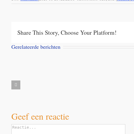
Share This Story, Choose Your Platform!
Gerelateerde berichten
Vac
Aanbieding
tite
Milbemax
Cale
kauwtabletten
Cen
Dubai
Bal
voor
d
desert
voor
honden
dier
dogs
de
vanaf
Lie
Ziel
5
Ell
kilo
Geef een reactie
Reactie