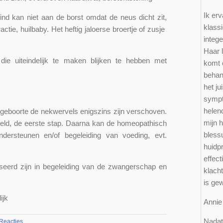
Ik erv
ind kan niet aan de borst omdat de neus dicht zit,
klass
tie, huilbaby. Het heftig jaloerse broertje of zusje
integ
Haar l
ie uiteindelijk te maken blijken te hebben met
komt o
behand
het ju
sympt
helen
e geboorte de nekwervels enigszins zijn verschoven.
mijn 
veld, de eerste stap. Daarna kan de homeopathisch
bless
ersteunen en/of begeleiding van voeding, evt.
huidp
effect
seerd zijn in begeleiding van de zwangerschap en
klacht
is ge
ijk
Ann
Nadat 
Reacties