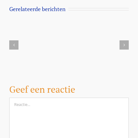
Gerelateerde berichten
Aanbieding
Milbemax
kauwtabletten
voor
honden
vanaf
5
kilo
Geef een reactie
Reactie