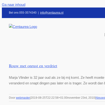
Ga naar inhoud
Bel ons 055-3574340
|
info@centaurea.nl
Rouw met onrust en verdriet
Marja Vlinder is 32 jaar oud als ze bij mij komt. Ze heeft moei
veranderd en snapt dingen pas later en is trager. Ze wordt dan bo
Door
webmaster
|
2019-08-25T22:22:58+01:00
november 23rd, 2010
|
Nieuw