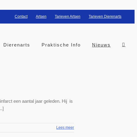
Contact
Artsen
Tarieven Artsen
Tarieven Dierenarts
Dierenarts
Praktische Info
Nieuws
farct een aantal jaar geleden. Hij is
.]
Lees meer