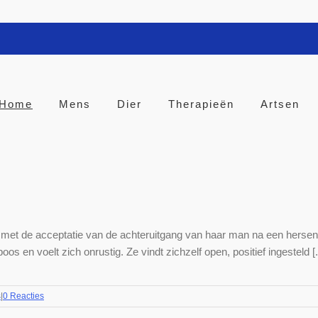
Home
Mens
Dier
Therapieën
Artsen
te met de acceptatie van de achteruitgang van haar man na een hersenin
os en voelt zich onrustig. Ze vindt zichzelf open, positief ingesteld [..
s
|
0 Reacties