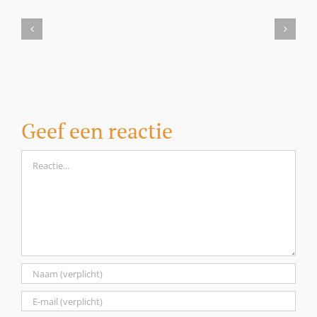
Milbemax
kauwtabletten
voor
honden
vanaf
5
kilo
Geef een reactie
Reactie