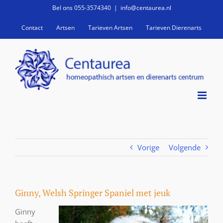
Ga
Bel ons 055-3574340
|
info@centaurea.nl
naar
Contact
Artsen
Tarieven Artsen
Tarieven Dierenarts
inhoud
Vorige
Volgende
Ginny, Welsh Springer Spaniel met jeuk
Ginny