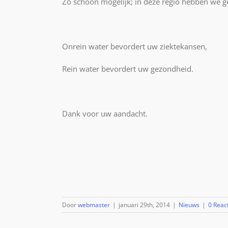
Zo schoon mogelijk; in deze regio hebben we ge
Onrein water bevordert uw ziektekansen,
Rein water bevordert uw gezondheid.
Dank voor uw aandacht.
Door
webmaster
|
januari 29th, 2014
|
Nieuws
|
0 Reac