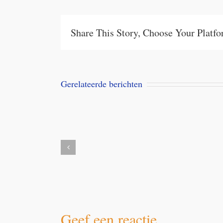
Share This Story, Choose Your Platf
Gerelateerde berichten
Aanbieding
Milbemax
kauwtabletten
Dubai
voor
desert
honden
dogs
vanaf
5
kilo
Geef een reactie