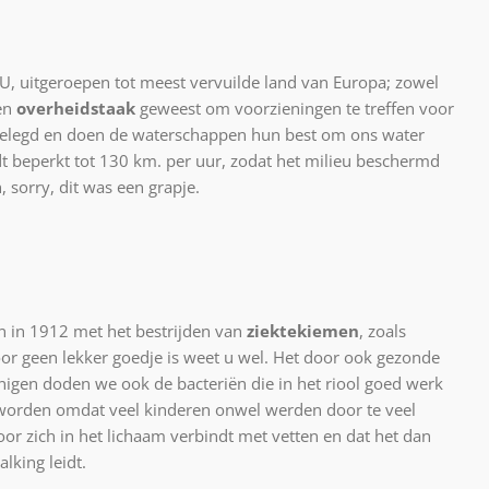
EU, uitgeroepen tot meest vervuilde land van Europa; zowel
een
overheidstaak
geweest om voorzieningen te treffen voor
ngelegd en doen de waterschappen hun best om ons water
beperkt tot 130 km. per uur, zodat het milieu beschermd
 sorry, dit was een grapje.
n in 1912 met het bestrijden van
ziektekiemen
, zoals
oor geen lekker goedje is weet u wel. Het door ook gezonde
inigen doden we ook de bacteriën die in het riool goed werk
orden omdat veel kinderen onwel werden door te veel
loor zich in het lichaam verbindt met vetten en dat het dan
lking leidt.