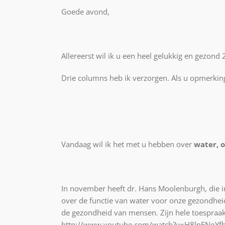
Goede avond,
Allereerst wil ik u een heel gelukkig en gezon
Drie columns heb ik verzorgen. Als u opmerking
Vandaag wil ik het met u hebben over
water, 
In november heeft dr. Hans Moolenburgh, die in
over de functie van water voor onze gezondheid
de gezondheid van mensen. Zijn hele toespraak
http://www.youtube.com/watch?v=H8lnENoYfb