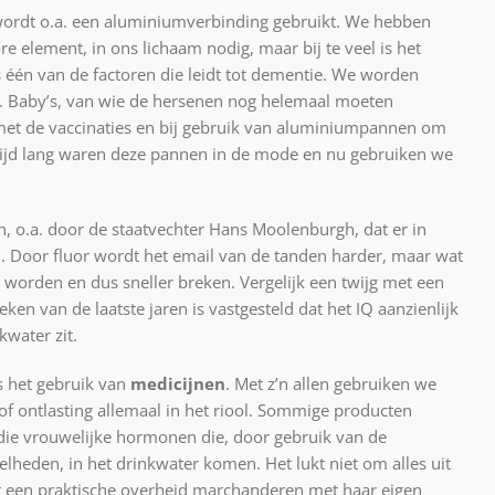
 wordt o.a. een aluminiumverbinding gebruikt. We hebben
e element, in ons lichaam nodig, maar bij te veel is het
is één van de factoren die leidt tot dementie. We worden
. Baby’s, van wie de hersenen nog helemaal moeten
met de vaccinaties en bij gebruik van aluminiumpannen om
tijd lang waren deze pannen in de mode en nu gebruiken we
, o.a. door de staatvechter Hans Moolenburgh, dat er in
. Door fluor wordt het email van de tanden harder, maar wat
 worden en dus sneller breken. Vergelijk een twijg met een
ken van de laatste jaren is vastgesteld dat het IQ aanzienlijk
kwater zit.
s het gebruik van
medicijnen
. Met z’n allen gebruiken we
of ontlasting allemaal in het riool. Sommige producten
 die vrouwelijke hormonen die, door gebruik van de
veelheden, in het drinkwater komen. Het lukt niet om alles uit
aat een praktische overheid marchanderen met haar eigen