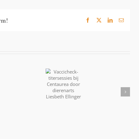
orm!
Facebook
X
LinkedIn
E-
mail
Vaccicheck-
titersessies
Calendula;
bij
Balsem
Centaurea
Vuurwerka
voor
door
de
dierenarts
Ziel
Liesbeth
Ellinger