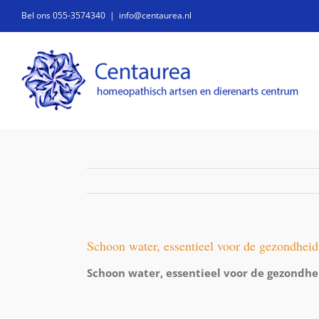
Ga
Bel ons 055-3574340
|
info@centaurea.nl
naar
inhoud
Schoon water, essentieel voor de gezondheid
Schoon water, essentieel voor de gezondhe