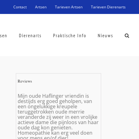
Contact
Artsen
Tarieven Artsen
Tarieven Dierenarts
tsen
Dierenarts
Praktische Info
Nieuws
Reviews
Mijn oude Haflinger vriendin is
destijds erg goed geholpen, van
een ongelukkige kreupele
teruggetrokken oude merrie
veranderde zij weer in een vrolijke
actieve dame die pijnloos van haar
oude dag kon genieten.
Homeopathie kan erg veel doen
voor mens en/of dier!