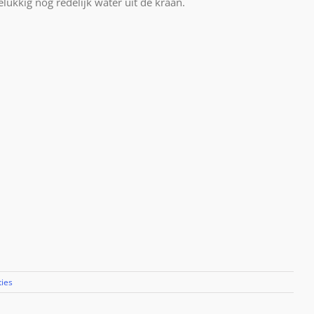
lukkig nog redelijk water uit de kraan.
ties