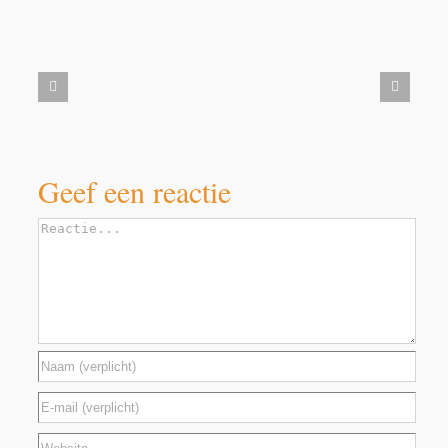
Aanbieding
Milbemax
kauwtabletten
voor
honden
vanaf
5
kilo
Geef een reactie
Reactie