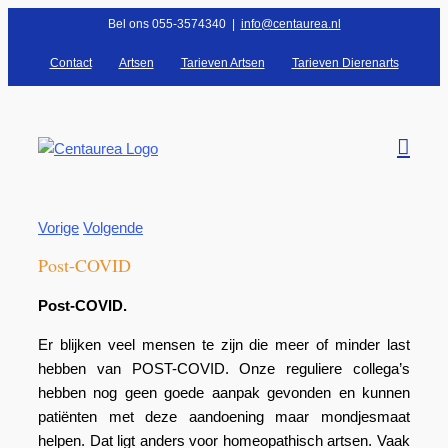
Ga
Bel ons 055-3574340
|
info@centaurea.nl
naar
Contact
Artsen
Tarieven Artsen
Tarieven Dierenarts
inhoud
Vorige
Volgende
Post-COVID
Post-COVID.
Er blijken veel mensen te zijn die meer of minder last
hebben van POST-COVID. Onze reguliere collega’s
hebben nog geen goede aanpak gevonden en kunnen
patiënten met deze aandoening maar mondjesmaat
helpen. Dat ligt anders voor homeopathisch artsen. Vaak