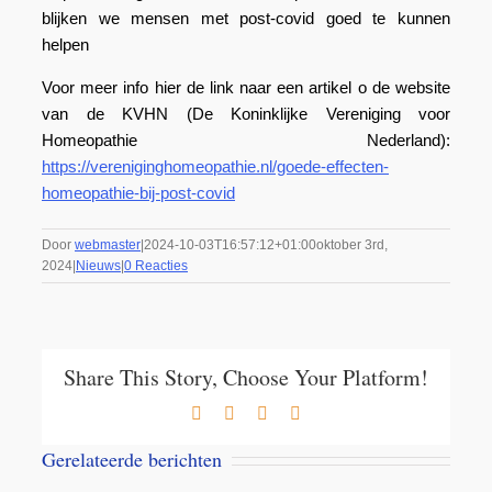
blijken we mensen met post-covid goed te kunnen
helpen
Voor meer info hier de link naar een artikel o de website
van de KVHN (De Koninklijke Vereniging voor
Homeopathie Nederland):
https://vereniginghomeopathie.nl/goede-effecten-
homeopathie-bij-post-covid
Door
webmaster
|
2024-10-03T16:57:12+01:00
oktober 3rd,
2024
|
Nieuws
|
0 Reacties
Share This Story, Choose Your Platform!
Facebook
X
LinkedIn
E-
mail
Gerelateerde berichten