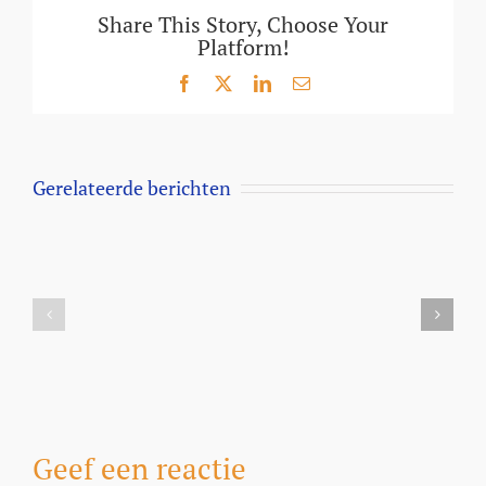
Share This Story, Choose Your
Platform!
Facebook
X
LinkedIn
E-
mail
Gerelateerde berichten
Aanbieding
Milbemax
kauwtabletten
Dubai
voor
desert
honden
dogs
vanaf
5
kilo
Geef een reactie