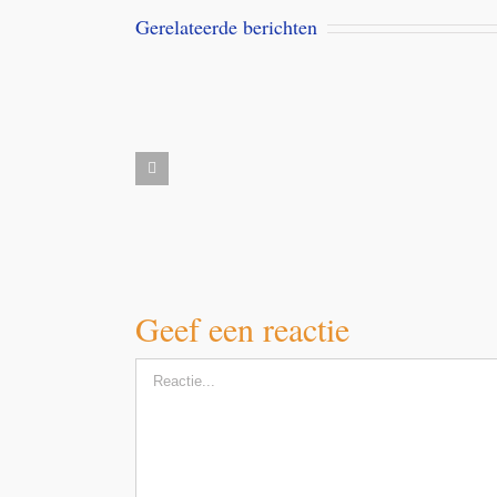
Gerelateerde berichten
Aanbieding
Milbemax
kauwtabletten
Dubai
voor
desert
honden
dogs
vanaf
5
kilo
Geef een reactie
Reactie