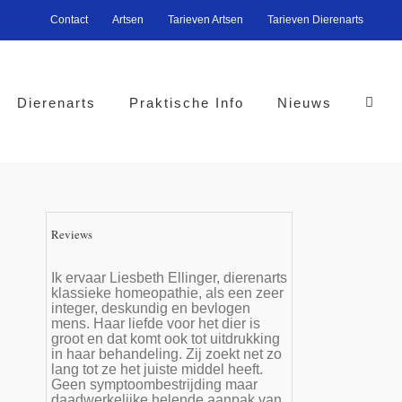
Contact
Artsen
Tarieven Artsen
Tarieven Dierenarts
Dierenarts
Praktische Info
Nieuws
Reviews
Ik ervaar Liesbeth Ellinger, dierenarts
klassieke homeopathie, als een zeer
integer, deskundig en bevlogen
mens. Haar liefde voor het dier is
groot en dat komt ook tot uitdrukking
in haar behandeling. Zij zoekt net zo
lang tot ze het juiste middel heeft.
Geen symptoombestrijding maar
daadwerkelijke helende aanpak van