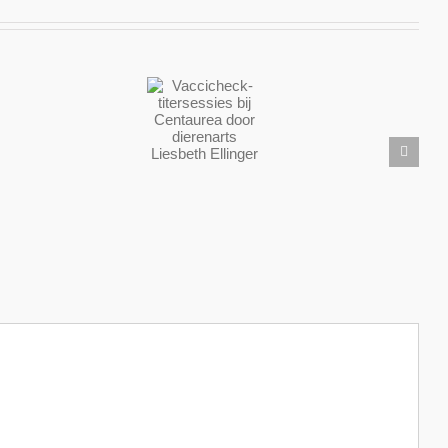
Vaccicheck-
titersessies
bij
Calendula;
Centaurea
Balsem
door
Vuurwerka
voor
dierenarts
de
Liesbeth
Ziel
Ellinger