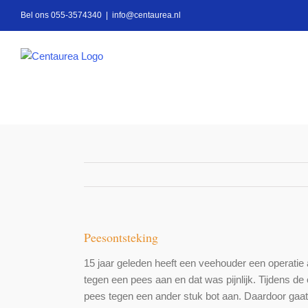
Ga
Bel ons 055-3574340
|
info@centaurea.nl
naar
inhoud
Peesontsteking
15 jaar geleden heeft een veehouder een operatie
tegen een pees aan en dat was pijnlijk. Tijdens de
pees tegen een ander stuk bot aan. Daardoor gaat 