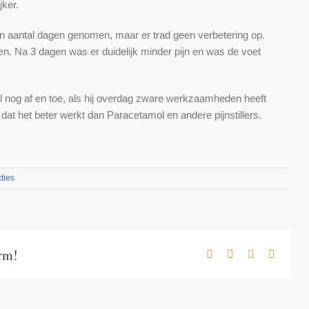
jker.
en aantal dagen genomen, maar er trad geen verbetering op.
n. Na 3 dagen was er duidelijk minder pijn en was de voet
el nog af en toe, als hij overdag zware werkzaamheden heeft
 dat het beter werkt dan Paracetamol en andere pijnstillers.
ties
orm!
Facebook
X
LinkedIn
E-
mail