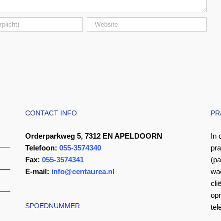
CONTACT INFO
PR
Orderparkweg 5, 7312 EN APELDOORN
In 
Telefoon:
055-3574340
pra
Fax:
055-3574341
(pa
E-mail:
info@centaurea.nl
wa
cli
op
SPOEDNUMMER
te