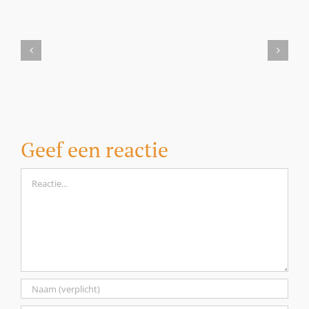
Aanbieding
Milbemax
kauwtabletten
voor
honden
vanaf
5
kilo
Geef een reactie
Reactie