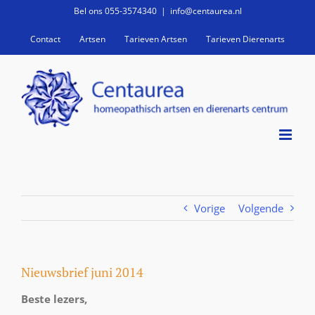
Ga
Bel ons 055-3574340
|
info@centaurea.nl
naar
Contact
Artsen
Tarieven Artsen
Tarieven Dierenarts
inhoud
Vorige
Volgende
Nieuwsbrief juni 2014
Beste lezers,