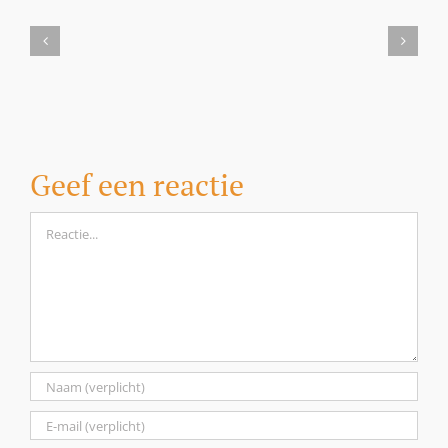
Milbemax
kauwtabletten
voor
honden
vanaf
5
kilo
Geef een reactie
Reactie