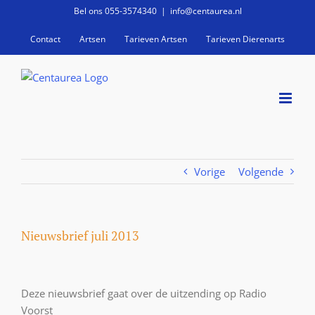
Ga
Bel ons 055-3574340
|
info@centaurea.nl
naar
Contact
Artsen
Tarieven Artsen
Tarieven Dierenarts
inhoud
Vorige
Volgende
Nieuwsbrief juli 2013
Deze nieuwsbrief gaat over de uitzending op Radio
Voorst