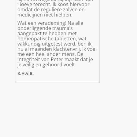
Hoeve terecht. Ik koos hiervoor
omdat de reguliere zalven en
medicijnen niet hielpen.
Wat een verademing! Na alle
onderliggende trauma’s
aangepakt te hebben met
homeopatische tabletten, wat
vakkundig uitgetest werd, ben ik
nu al maanden klachtenvrij. Ik voel
me een heel ander mens. De
integriteit van Peter maakt dat je
je veilig en gehoord voelt.
K.H.v.B.