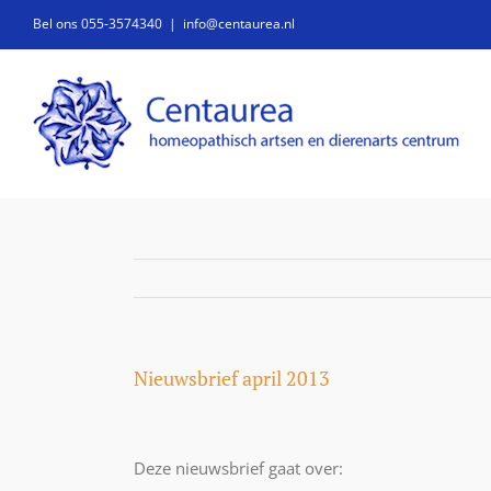
Ga
Bel ons 055-3574340
|
info@centaurea.nl
naar
inhoud
Nieuwsbrief april 2013
Deze nieuwsbrief gaat over: