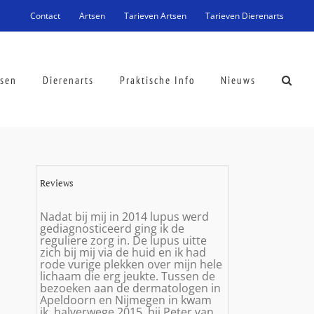
Contact
Artsen
Tarieven Artsen
Tarieven Dierenarts
tsen
Dierenarts
Praktische Info
Nieuws
Reviews
Nadat bij mij in 2014 lupus werd
gediagnosticeerd ging ik de
reguliere zorg in. De lupus uitte
zich bij mij via de huid en ik had
rode vurige plekken over mijn hele
lichaam die erg jeukte. Tussen de
bezoeken aan de dermatologen in
Apeldoorn en Nijmegen in kwam
ik, halverwege 2015, bij Peter van