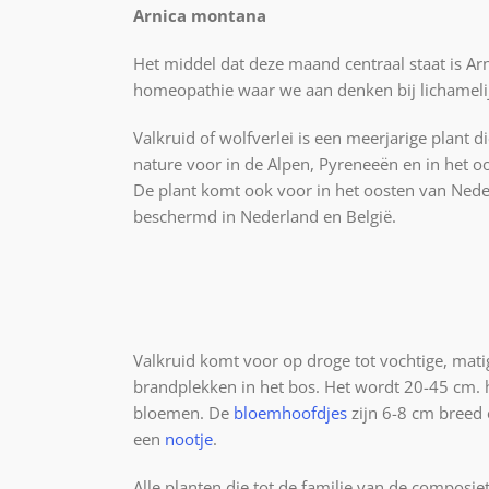
Arnica montana
Het middel dat deze maand centraal staat is Arn
homeopathie waar we aan denken bij lichamelij
Valkruid of wolfverlei is een meerjarige plant 
nature voor in de Alpen, Pyreneeën en in het o
De plant komt ook voor in het oosten van Neder
beschermd in Nederland en België.
Valkruid komt voor op droge tot vochtige, mati
brandplekken in het bos. Het wordt 20-45 cm. ho
bloemen. De
bloemhoofdjes
zijn 6-8 cm breed 
een
nootje
.
Alle planten die tot de familie van de composi