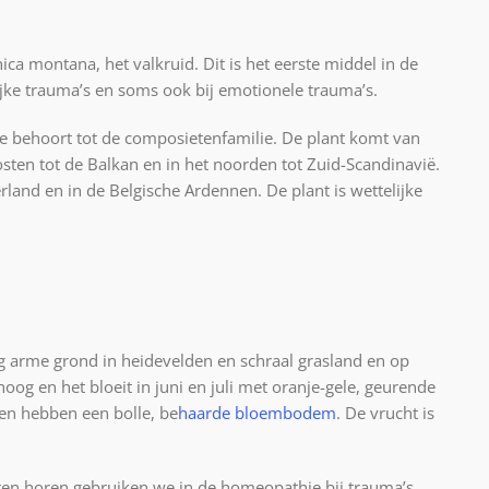
ica montana, het valkruid. Dit is het eerste middel in de
ke trauma’s en soms ook bij emotionele trauma’s.
die behoort tot de composietenfamilie. De plant komt van
osten tot de Balkan en in het noorden tot Zuid-Scandinavië.
land en in de Belgische Ardennen. De plant is wettelijke
g arme grond in heidevelden en schraal grasland en op
og en het bloeit in juni en juli met oranje-gele, geurende
en hebben een bolle, be
haarde
bloembodem
. De vrucht is
eten horen gebruiken we in de homeopathie bij trauma’s,