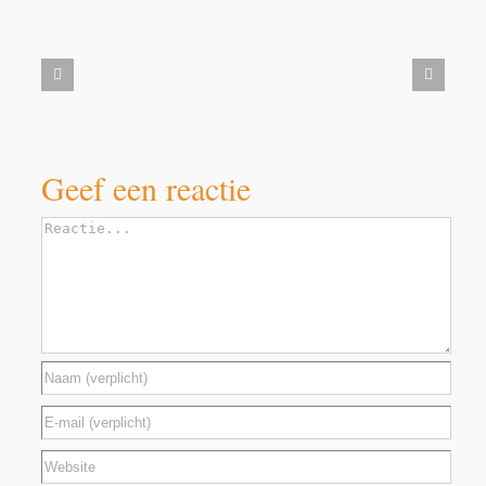
Aanbieding
Milbemax
kauwtabletten
voor
honden
vanaf
5
kilo
Geef een reactie
Reactie