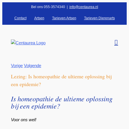
Ga
Bel ons 055-3574340
|
info@centaurea.nl
naar
Contact
Artsen
Tarieven Artsen
Tarieven Dierenarts
inhoud
Vorige
Volgende
Lezing: Is homeopathie de ultieme oplossing bij
een epidemie?
Is homeopathie de ultieme oplossing
bij een epidemie?
Voor ons wel!