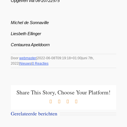
Opgeven via 06-20722575
Michel de Sonnaville
Liesbeth Ellinger
Centaurea Apeldoorn
Door
webmaster
|
2022-06-08T09:19:18+01:00
juni 7th,
2022
|
Nieuws
|
0 Reacties
Share This Story, Choose Your Platform!
Facebook
X
LinkedIn
E-
mail
Gerelateerde berichten