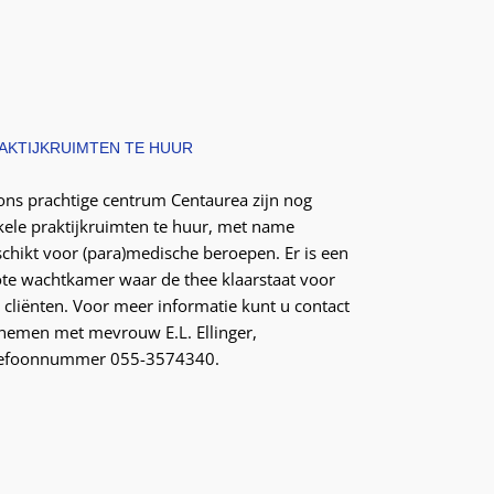
AKTIJKRUIMTEN TE HUUR
 ons prachtige centrum Centaurea zijn nog
kele praktijkruimten te huur, met name
schikt voor (para)medische beroepen. Er is een
ote wachtkamer waar de thee klaarstaat voor
 cliënten. Voor meer informatie kunt u contact
nemen met mevrouw E.L. Ellinger,
lefoonnummer 055-3574340.