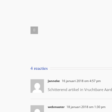
Aanbieding
Milbemax
kauwtabletten
Dubai
voor
desert
honden
dogs
vanaf
5
kilo
4 reacties
Janneke
16 januari 2018 om 4:57 pm
Schitterend artikel in Vruchtbare Aard
webmaster
18 januari 2018 om 1:30 pm