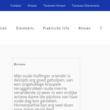
Contact
Artsen
Tarieven Artsen
Tarieven Dierenarts
tsen
Dierenarts
Praktische Info
Nieuws
Reviews
Mijn oude Haflinger vriendin is
destijds erg goed geholpen, van
een ongelukkige kreupele
teruggetrokken oude merrie
veranderde zij weer in een vrolijke
actieve dame die pijnloos van haar
oude dag kon genieten.
Homeopathie kan erg veel doen
voor mens en/of dier!