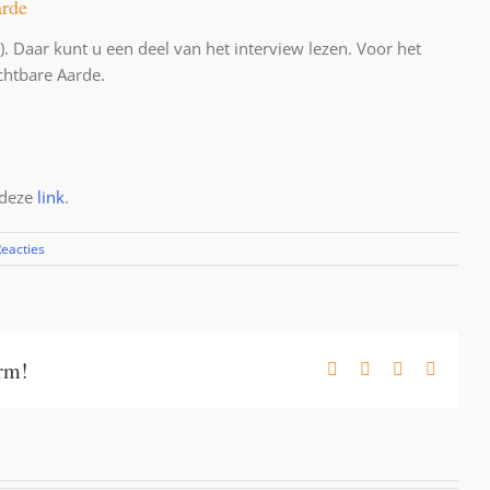
arde
. Daar kunt u een deel van het interview lezen. Voor het
chtbare Aarde.
 deze
link
.
Reacties
orm!
Facebook
X
LinkedIn
E-
mail