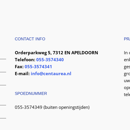
CONTACT INFO
PR
Orderparkweg 5, 7312 EN APELDOORN
In
Telefoon:
055-3574340
en
Fax:
055-3574341
ge
E-mail:
info@centaurea.nl
gr
uw
op
SPOEDNUMMER
te
055-3574349 (buiten openingstijden)