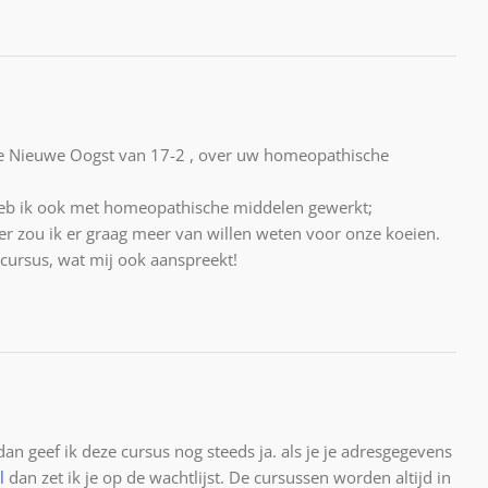
in de Nieuwe Oogst van 17-2 , over uw homeopathische
heb ik ook met homeopathische middelen gewerkt;
r zou ik er graag meer van willen weten voor onze koeien.
e cursus, wat mij ook aanspreekt!
an geef ik deze cursus nog steeds ja. als je je adresgegevens
l
dan zet ik je op de wachtlijst. De cursussen worden altijd in