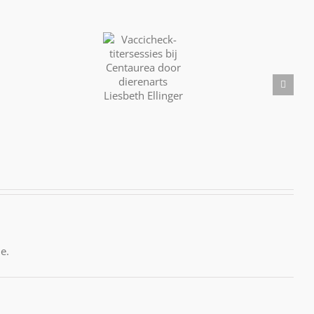
Vaccicheck-
titersessies
Calendula;
bij
Balsem
Centaurea
Vuurwerka
voor
door
de
dierenarts
Ziel
Liesbeth
Ellinger
e.