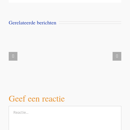
Gerelateerde berichten
Aanbieding
Milbemax
kauwtabletten
voor
honden
vanaf
5
kilo
Geef een reactie
Reactie