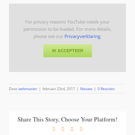
For privacy reasons YouTube needs your
permission to be loaded. For more details,
please see our
Privacyverklaring
.
IK ACCEPTEER
Door
webmaster
|
februari 23rd, 2017
|
Nieuws
|
0 Reacties
Share This Story, Choose Your Platform!
Facebook
X
LinkedIn
E-
mail