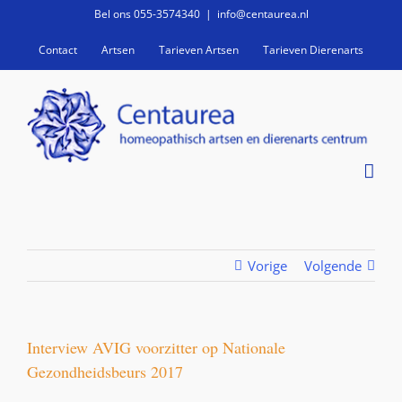
Ga
Bel ons 055-3574340
|
info@centaurea.nl
naar
Contact
Artsen
Tarieven Artsen
Tarieven Dierenarts
inhoud
Vorige
Volgende
Interview AVIG voorzitter op Nationale
Gezondheidsbeurs 2017