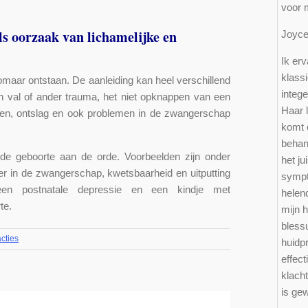
voor 
s oorzaak van lichamelijke en
Joy
Ik erv
klass
 zomaar ontstaan. De aanleiding kan heel verschillend
integ
en val of ander trauma, het niet opknappen van een
Haar l
ioen, ontslag en ook problemen in de zwangerschap
komt o
behand
 geboorte aan de orde. Voorbeelden zijn onder
het ju
r in de zwangerschap, kwetsbaarheid en uitputting
sympt
en postnatale depressie en een kindje met
helen
te.
mijn 
bless
cties
huidp
effect
klacht
is ge