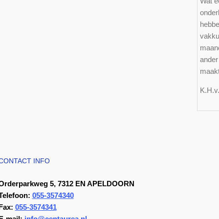
Wat e
onder
hebbe
vakkun
maand
ander 
maakt 
K.H.
CONTACT INFO
Orderparkweg 5, 7312 EN APELDOORN
Telefoon:
055-3574340
Fax:
055-3574341
E-mail:
info@centaurea.nl