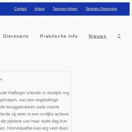
Contact
Artsen
Tarieven Artsen
Tarieven Dierenarts
Dierenarts
Praktische Info
Nieuws
ws
ude Haflinger vriendin is destijds erg
geholpen, van een ongelukkige
ele teruggetrokken oude merrie
erde zij weer in een vrolijke actieve
die pijnloos van haar oude dag kon
ten. Homeopathie kan erg veel doen