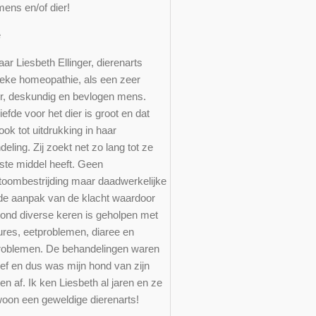
mens en/of dier!
ce
aar Liesbeth Ellinger, dierenarts
ieke homeopathie, als een zeer
er, deskundig en bevlogen mens.
iefde voor het dier is groot en dat
ok tot uitdrukking in haar
eling. Zij zoekt net zo lang tot ze
iste middel heeft. Geen
oombestrijding maar daadwerkelijke
de aanpak van de klacht waardoor
hond diverse keren is geholpen met
ures, eetproblemen, diaree en
roblemen. De behandelingen waren
ief en dus was mijn hond van zijn
en af. Ik ken Liesbeth al jaren en ze
woon een geweldige dierenarts!