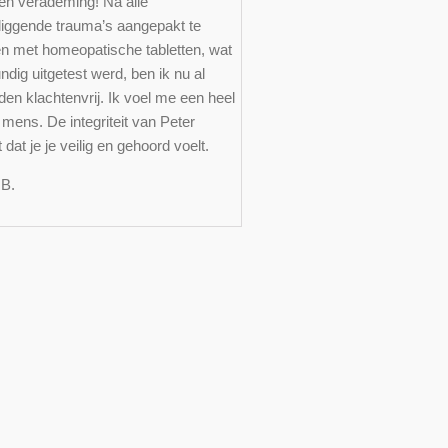
en verademing! Na alle
liggende trauma’s aangepakt te
n met homeopatische tabletten, wat
dig uitgetest werd, ben ik nu al
en klachtenvrij. Ik voel me een heel
mens. De integriteit van Peter
dat je je veilig en gehoord voelt.
v.B.