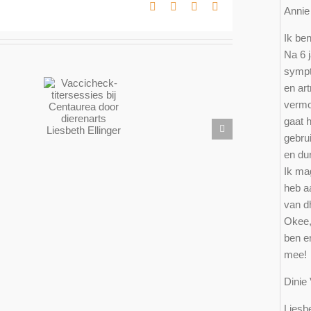
Facebook
X
LinkedIn
E-
Ann
mail
Ik ben
Na 6 j
sympt
cicheck-
en art
rsessies
vermo
bij
ndula;
gaat 
taurea
sem
gebru
oor
Vuurwerkangst
enarts
en du
sbeth
Ik mag
inger
heb a
van d
Okee,
ben er
mee!
Dinie
Liesbe