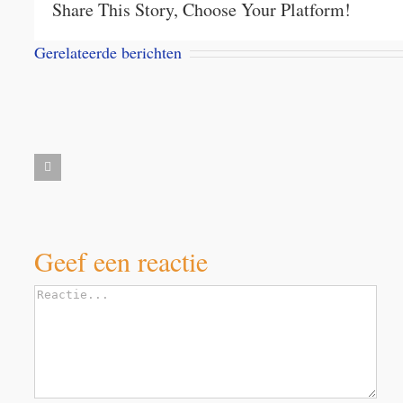
Share This Story, Choose Your Platform!
Gerelateerde berichten
Vac
Aanbieding
tite
Milbemax
Cale
kauwtabletten
Cen
Dubai
Bal
voor
d
desert
voor
honden
dier
dogs
de
vanaf
Lie
Ziel
5
Ell
kilo
Geef een reactie
Reactie