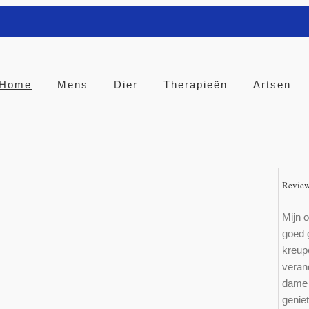
Home
Mens
Dier
Therapieën
Artsen
Revie
Mijn o
goed 
kreup
verand
dame 
genie