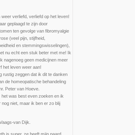
ie
 weer verliefd, verliefd op het leven!
aar geplaagd te zijn door
omen ten gevolge van fibromyalgie
rose (veel pijn, stijfheid,
eidheid en stemmingswisselingen),
het nu echt een stuk beter met me! Ik
ik nagenoeg geen medicijnen meer
rf het leven weer aan!
 rustig zeggen dat ik dit te danken
an de homeopatische behandeling
hr. Peter van Hoeve.
 het was best even zoeken en ik
 nog niet, maar ik ben er zo blij
 Vaags-van Dijk.
th is super, ze heeft mijn paard