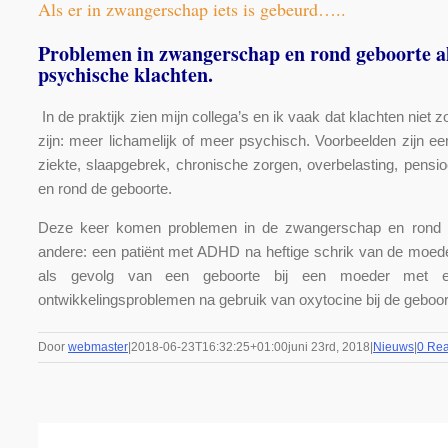
Als er in zwangerschap iets is gebeurd…..
Problemen in zwangerschap en rond geboorte al
psychische klachten.
In de praktijk zien mijn collega’s en ik vaak dat klachten niet
zijn: meer lichamelijk of meer psychisch. Voorbeelden zijn e
ziekte, slaapgebrek, chronische zorgen, overbelasting, pens
en rond de geboorte.
Deze keer komen problemen in de zwangerschap en rond de
andere: een patiënt met ADHD na heftige schrik van de moede
als gevolg van een geboorte bij een moeder met e
ontwikkelingsproblemen na gebruik van oxytocine bij de geboor
Door
webmaster
|
2018-06-23T16:32:25+01:00
juni 23rd, 2018
|
Nieuws
|
0 Rea