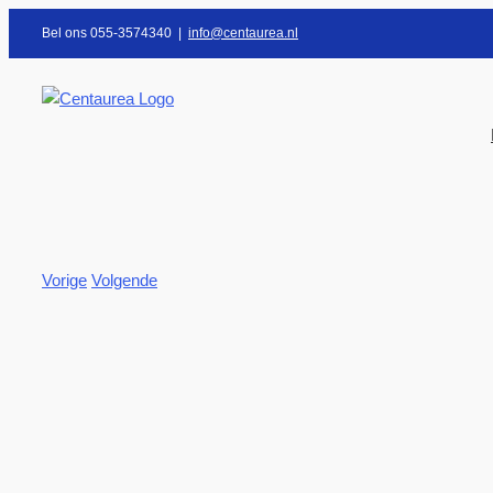
Ga
Bel ons 055-3574340
|
info@centaurea.nl
naar
inhoud
Vorige
Volgende
Bekijk
grotere
afbeelding