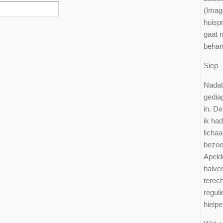
(Imag
huisp
gaat n
behan
Sie
Nadat 
gediag
in. De
ik had
licha
bezoe
Apeld
halve
terec
reguli
hielpe