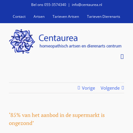
Ga
Bel ons 055-3574340
|
info@centaurea.nl
naar
Contact
Artsen
Tarieven Artsen
Tarieven Dierenarts
inhoud
Vorige
Volgende
‘85% van het aanbod in de super­markt is
ongezond’