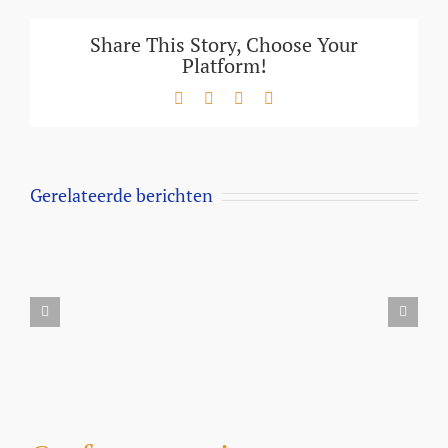
Share This Story, Choose Your
Platform!
Facebook
X
LinkedIn
E-
mail
Gerelateerde berichten
Aanbieding
Milbemax
kauwtabletten
voor
honden
vanaf
5
kilo