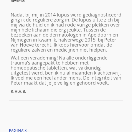
Reviews
Nadat bij mij in 2014 lupus werd gediagnosticeerd
ging ik de reguliere zorg in. De lupus uitte zich bij
mij via de huid en ik had rode vurige plekken over
mijn hele lichaam die erg jeukte. Tussen de
bezoeken aan de dermatologen in Apeldoorn en
Nijmegen in kwam ik, halverwege 2015, bij Peter
van Hoeve terecht. Ik koos hiervoor omdat de
reguliere zalven en medicijnen niet hielpen.
Wat een verademing! Na alle onderliggende
trauma’s aangepakt te hebben met
homeopatische tabletten, wat vakkundig
uitgetest werd, ben ik nu al maanden klachtenvrij.
Ik voel me een heel ander mens. De integriteit van
Peter maakt dat je je veilig en gehoord voelt.
K.H.v.B.
PAGINA’S