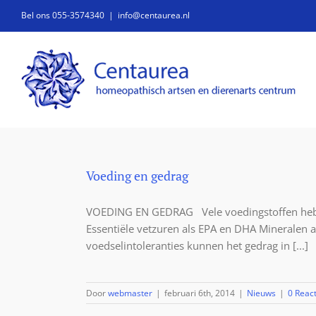
Ga
Bel ons 055-3574340
|
info@centaurea.nl
naar
inhoud
Voeding en gedrag
VOEDING EN GEDRAG Vele voedingstoffen hebben 
Essentiële vetzuren als EPA en DHA Mineralen a
voedselintoleranties kunnen het gedrag in [...]
Door
webmaster
|
februari 6th, 2014
|
Nieuws
|
0 React