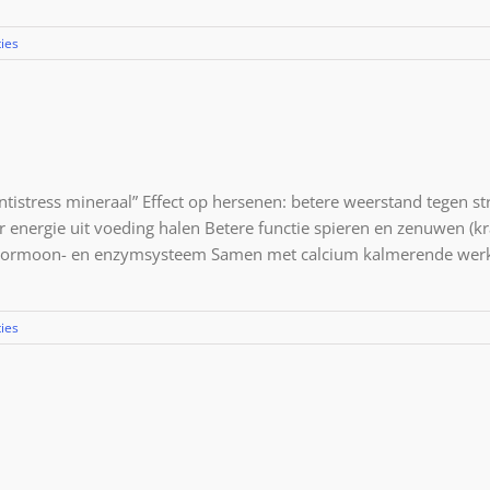
ies
tistress mineraal” Effect op hersenen: betere weerstand tegen s
 energie uit voeding halen Betere functie spieren en zenuwen (k
in hormoon- en enzymsysteem Samen met calcium kalmerende werk
ies