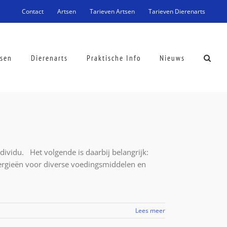
Contact
Artsen
Tarieven Artsen
Tarieven Dierenarts
tsen
Dierenarts
Praktische Info
Nieuws
ividu. Het volgende is daarbij belangrijk:
llergieën voor diverse voedingsmiddelen en
Lees meer