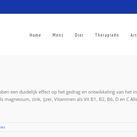
Home
Mens
Dier
Therapieën
Ar
een duidelijk effect op het gedrag en ontwikkeling van het ind
ls magnesium, zink, ijzer, Vitaminen als Vit B1, B2, B6, D en C A
ies