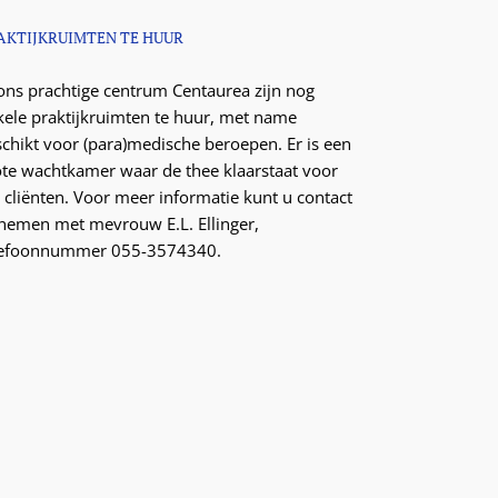
AKTIJKRUIMTEN TE HUUR
 ons prachtige centrum Centaurea zijn nog
kele praktijkruimten te huur, met name
schikt voor (para)medische beroepen. Er is een
ote wachtkamer waar de thee klaarstaat voor
 cliënten. Voor meer informatie kunt u contact
nemen met mevrouw E.L. Ellinger,
lefoonnummer 055-3574340.