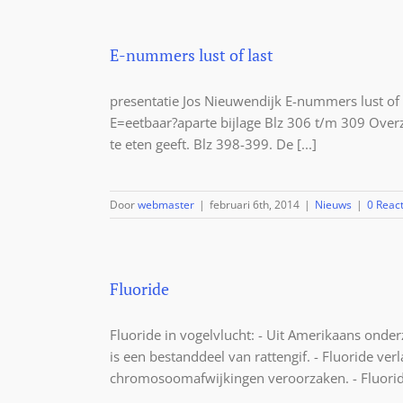
E-nummers lust of last
presentatie Jos Nieuwendijk E-nummers lust of
E=eetbaar?aparte bijlage Blz 306 t/m 309 Overz
te eten geeft. Blz 398-399. De [...]
Door
webmaster
|
februari 6th, 2014
|
Nieuws
|
0 React
Fluoride
Fluoride in vogelvlucht: - Uit Amerikaans onder
is een bestanddeel van rattengif. - Fluoride ver
chromosoomafwijkingen veroorzaken. - Fluorid