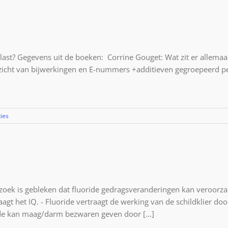
 last? Gegevens uit de boeken: Corrine Gouget: Wat zit er allem
icht van bijwerkingen en E-nummers +additieven gegroepeerd per 
ies
zoek is gebleken dat fluoride gedragsveranderingen kan veroorzak
laagt het IQ. - Fluoride vertraagt de werking van de schildklier do
e kan maag/darm bezwaren geven door [...]