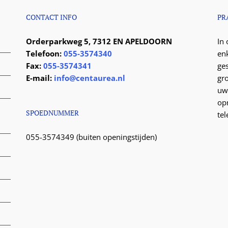
CONTACT INFO
PR
Orderparkweg 5, 7312 EN APELDOORN
In
Telefoon:
055-3574340
en
Fax:
055-3574341
ge
E-mail:
info@centaurea.nl
gr
uw
op
SPOEDNUMMER
te
055-3574349 (buiten openingstijden)