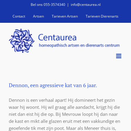
Ga
Bel ons 055-3574340
|
info@centaurea.nl
naar
Contact
Artsen
Tarieven Artsen
Tarieven Dierenarts
inhoud
Dennon, een agressieve kat van 6 jaar.
Dennon is een verhaal apart! Hij domineert het gezin
waar hij woont. Hij wil graag alle aandacht, krijgt hij die
niet dan eist hij die op. Bij Mevrouw loopt hij dan naar
de kast en mikt alle glazen eruit met een vakkundige en
geoefende tik met zijn poot. Maar als Meneer thuis is,