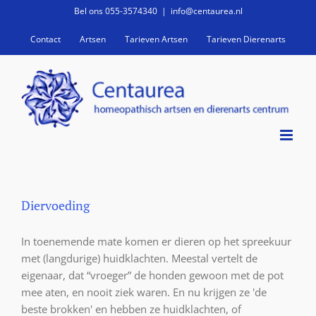
Ga
Bel ons 055-3574340
|
info@centaurea.nl
naar
Contact
Artsen
Tarieven Artsen
Tarieven Dierenarts
inhoud
Diervoeding
In toenemende mate komen er dieren op het spreekuur
met (langdurige) huidklachten. Meestal vertelt de
eigenaar, dat “vroeger” de honden gewoon met de pot
mee aten, en nooit ziek waren. En nu krijgen ze 'de
beste brokken' en hebben ze huidklachten, of