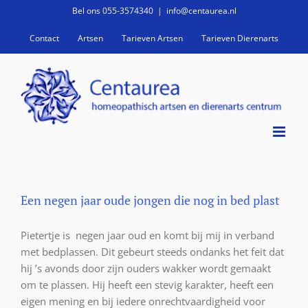
Ga
Bel ons 055-3574340
|
info@centaurea.nl
naar
Contact
Artsen
Tarieven Artsen
Tarieven Dierenarts
inhoud
Een negen jaar oude jongen die nog in bed plast
Pietertje is negen jaar oud en komt bij mij in verband
met bedplassen. Dit gebeurt steeds ondanks het feit dat
hij ’s avonds door zijn ouders wakker wordt gemaakt
om te plassen. Hij heeft een stevig karakter, heeft een
eigen mening en bij iedere onrechtvaardigheid voor