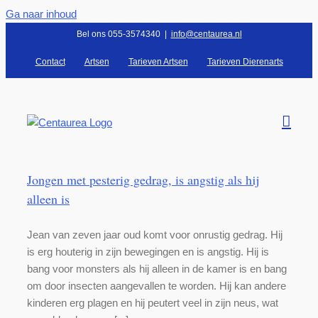
Ga naar inhoud
Bel ons 055-3574340
|
info@centaurea.nl
Contact
Artsen
Tarieven Artsen
Tarieven Dierenarts
Jongen met pesterig gedrag, is angstig als hij
alleen is
Jean van zeven jaar oud komt voor onrustig gedrag. Hij
is erg houterig in zijn bewegingen en is angstig. Hij is
bang voor monsters als hij alleen in de kamer is en bang
om door insecten aangevallen te worden. Hij kan andere
kinderen erg plagen en hij peutert veel in zijn neus, wat